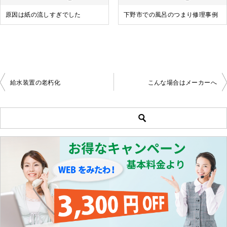
原因は紙の流しすぎでした
下野市での風呂のつまり修理事例
給水装置の老朽化
こんな場合はメーカーへ
投
稿
ナ
ビ
ゲ
ー
シ