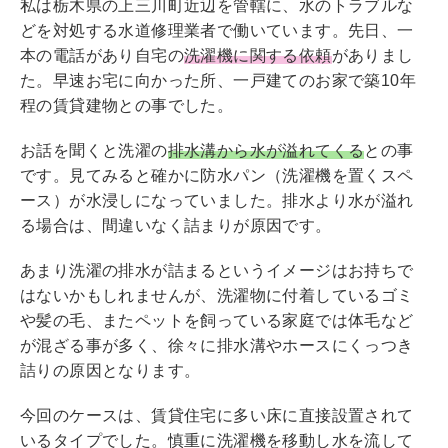
私は栃木県の上三川町近辺を管轄に、水のトラブルな
どを対処する水道修理業者で働いています。先日、一
本の電話があり自宅の
洗濯機に関する依頼
がありまし
た。早速お宅に向かった所、一戸建てのお家で築10年
程の賃貸建物との事でした。
お話を聞くと洗濯の
排水溝から水が溢れてくる
との事
です。見てみると確かに防水パン（洗濯機を置くスペ
ース）が水浸しになっていました。排水より水が溢れ
る場合は、間違いなく詰まりが原因です。
あまり洗濯の排水が詰まるというイメージはお持ちで
はないかもしれませんが、洗濯物に付着しているゴミ
や髪の毛、またペットを飼っている家庭では体毛など
が混ざる事が多く、徐々に排水溝やホースにくっつき
詰りの原因となります。
今回のケースは、賃貸住宅に多い床に直接設置されて
いるタイプでした。慎重に洗濯機を移動し水を流して