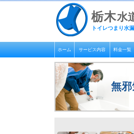
栃
木
水
トイレつまり水
ホーム
サービス内容
料金一覧
無邪