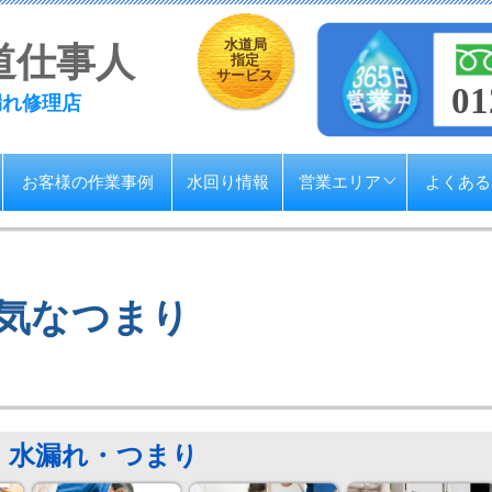
水道局
道仕事人
指定
サービス
01
漏れ修理店
お客様の作業事例
水回り情報
営業エリア
よくある
気なつまり
水漏れ・つまり