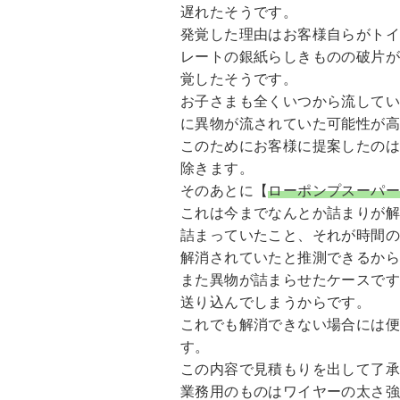
遅れたそうです。
発覚した理由はお客様自らがト
レートの銀紙らしきものの破片
覚したそうです。
お子さまも全くいつから流して
に異物が流されていた可能性が
このためにお客様に提案したの
除きます。
そのあとに【
ローポンプスーパ
これは今までなんとか詰まりが
詰まっていたこと、それが時間
解消されていたと推測できるか
また異物が詰まらせたケースで
送り込んでしまうからです。
これでも解消できない場合には
す。
この内容で見積もりを出して了
業務用のものはワイヤーの太さ