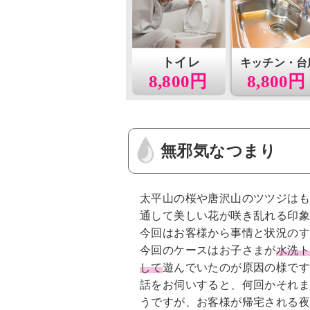
トイレ
キッチン・台
8,800円
8,800円
無邪気なつまり
太平山の桜や唐沢山のツツジは
通して美しい花が咲き乱れる印
今回はお客様から事情と状況の
今回のケースはお子さまが
水洗
して
遊んでいたのが原因の様で
話をお伺いすると、何回かそれ
うですが、お客様が帰宅される