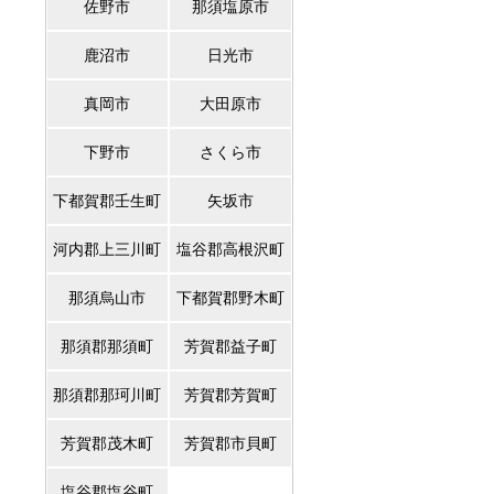
佐野市
那須塩原市
鹿沼市
日光市
真岡市
大田原市
下野市
さくら市
下都賀郡壬生町
矢坂市
河内郡上三川町
塩谷郡高根沢町
那須烏山市
下都賀郡野木町
那須郡那須町
芳賀郡益子町
那須郡那珂川町
芳賀郡芳賀町
芳賀郡茂木町
芳賀郡市貝町
塩谷郡塩谷町