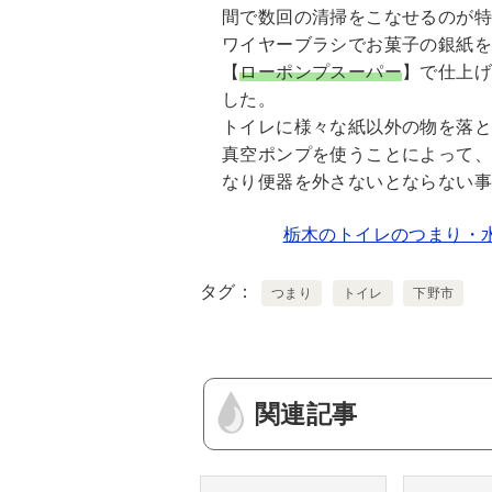
間で数回の清掃をこなせるのが
ワイヤーブラシでお菓子の銀紙を
【
ローポンプスーパー
】で仕上
した。
トイレに様々な紙以外の物を落と
真空ポンプを使うことによって
なり便器を外さないとならない
栃木のトイレのつまり・
タグ
つまり
トイレ
下野市
関連記事