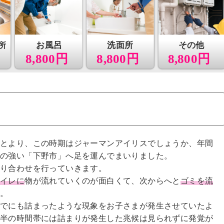
所
お風呂
洗面所
その他
8,800円
8,800円
8,800円
もとより、この時期はジャーマンアイリスでしょうか、年間
象の強い「下野市」へ足を運んでまいりました。
すり合わせを行っていきます。
トイレに
物が流れていくのが面白くて、次からへと
ゴミを流
す。
までにも詰まったような現象をお子さまが発生させていたよ
夜半の時間帯には詰まりが発生した兆候は見られずに発覚が