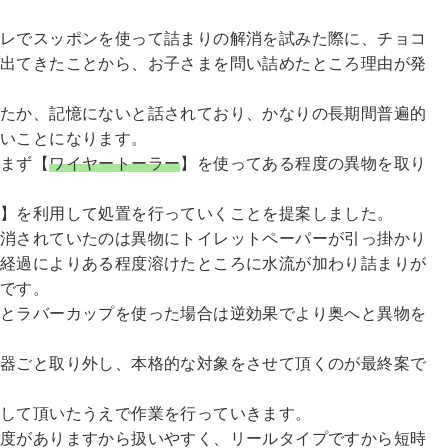
イレでスッポンを使って詰まりの解消を試みた際に、チョコ
が出てきたことから、お子さまを問い詰めたところ理由が発
いたか、記憶にないと話されており、かなりの長期間普遍的
高いことになります。
はまず【
ワイヤートーラー
】を使ってある程度の異物を取り
ー
】を利用して処置を行っていくことを提案しました。
解消されていたのは異物にトイレットペーパーが引っ掛かり
の経過によりある程度溶けたところに水流が加わり詰まりが
らです。
すとラバーカップを使った場合は逆効果でより奥へと異物を
便器ごと取り外し、本格的な対象をさせて頂くのが最終案で
承して頂いたうえで作業を行っていきます。
強度がありますから扱いやすく、リールタイプですから短時