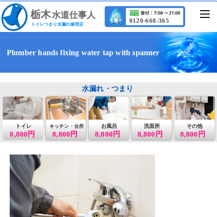
栃
木
水道仕事人
0120-668-365
トイレつまり水漏れ修理店
Plumber hands fixing water tap with spanner
水漏れ・つまり
トイレ
お風呂
洗面所
その他
キッチン・台所
8,800円
8,800円
8,800円
8,800円
8,800円