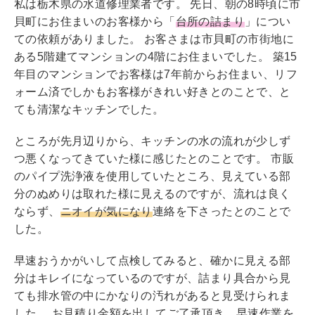
私は栃木県の水道修理業者です。 先日、朝の8時頃に市
貝町にお住まいのお客様から「
台所の詰まり
」につい
ての依頼がありました。 お客さまは市貝町の市街地に
ある5階建てマンションの4階にお住まいでした。 築15
年目のマンションでお客様は7年前からお住まい、リフ
ォーム済でしかもお客様がきれい好きとのことで、と
ても清潔なキッチンでした。
ところが先月辺りから、キッチンの水の流れが少しず
つ悪くなってきていた様に感じたとのことです。 市販
のパイプ洗浄液を使用していたところ、見えている部
分のぬめりは取れた様に見えるのですが、流れは良く
ならず、
ニオイが気になり
連絡を下さったとのことで
した。
早速おうかがいして点検してみると、確かに見える部
分はキレイになっているのですが、詰まり具合から見
ても排水管の中にかなりの汚れがあると見受けられま
した。 お見積り金額を出してご了承頂き、早速作業を