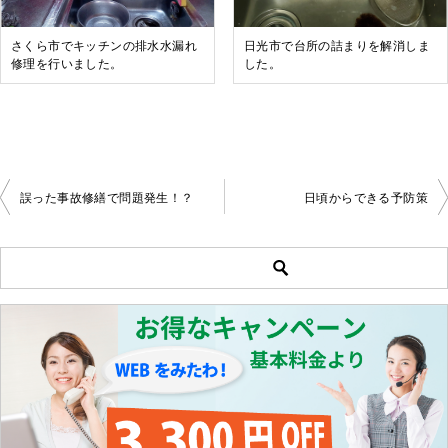
さくら市でキッチンの排水水漏れ
日光市で台所の詰まりを解消しま
修理を行いました。
した。
誤った事故修繕で問題発生！？
日頃からできる予防策
投
稿
ナ
ビ
ゲ
ー