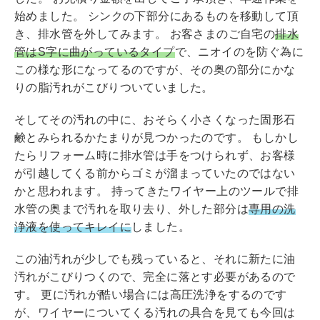
始めました。 シンクの下部分にあるものを移動して頂
き、排水管を外してみます。 お客さまのご自宅の
排水
管はS字に曲がっているタイプ
で、ニオイのを防ぐ為に
この様な形になってるのですが、その奥の部分にかな
りの脂汚れがこびりついていました。
そしてその汚れの中に、おそらく小さくなった固形石
鹸とみられるかたまりが見つかったのです。 もしかし
たらリフォーム時に排水管は手をつけられず、お客様
が引越してくる前からゴミが溜まっていたのではない
かと思われます。 持ってきたワイヤー上のツールで排
水管の奥まで汚れを取り去り、外した部分は
専用の洗
浄液を使ってキレイに
しました。
この油汚れが少しでも残っていると、それに新たに油
汚れがこびりつくので、完全に落とす必要があるので
す。 更に汚れが酷い場合には高圧洗浄をするのです
が、ワイヤーについてくる汚れの具合を見ても今回は