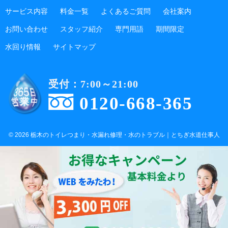
サービス内容
料金一覧
よくあるご質問
会社案内
お問い合わせ
スタッフ紹介
専門用語
期間限定
水回り情報
サイトマップ
受付：7:00～21:00
0120-668-365
© 2026 栃木のトイレつまり・水漏れ修理・水のトラブル｜とちぎ水道仕事人