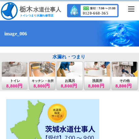
栃
木
水道仕事人
0120-668-365
トイレつまり水漏れ修理店
image_006
水漏れ・つまり
トイレ
お風呂
洗面所
その他
キッチン・台所
8,800円
8,800円
8,800円
8,800円
8,800円