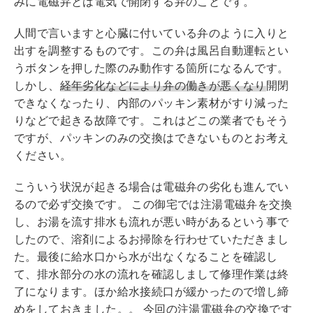
みに電磁弁とは電気で開閉する弁のことです。
人間で言いますと心臓に付いている弁のように入りと
出すを調整するものです。この弁は風呂自動運転とい
うボタンを押した際のみ動作する箇所になるんです。
しかし、
経年劣化などにより弁の働きが悪くなり
開閉
できなくなったり、内部のパッキン素材がすり減った
りなどで起きる故障です。これはどこの業者でもそう
ですが、パッキンのみの交換はできないものとお考え
ください。
こういう状況が起きる場合は電磁弁の劣化も進んでい
るので必ず交換です。 この御宅では注湯電磁弁を交換
し、お湯を流す排水も流れが悪い時があるという事で
したので、溶剤によるお掃除を行わせていただきまし
た。最後に給水口から水が出なくなることを確認し
て、排水部分の水の流れを確認しまして修理作業は終
了になります。ほか給水接続口が緩かったので増し締
めをしておきました。。 今回の注湯電磁弁の交換です