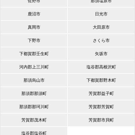
佐野市
那須塩原市
鹿沼市
日光市
真岡市
大田原市
下野市
さくら市
下都賀郡壬生町
矢坂市
河内郡上三川町
塩谷郡高根沢町
那須烏山市
下都賀郡野木町
那須郡那須町
芳賀郡益子町
那須郡那珂川町
芳賀郡芳賀町
芳賀郡茂木町
芳賀郡市貝町
塩谷郡塩谷町