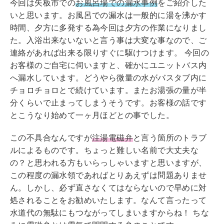
今回は矢板市での
お風呂場での漏水事例
をご紹介した
いと思います。お風呂での漏水は一般的に湯を沸かす
時間、夕方に多発する為今回は夕方の作業になりまし
た。入浴出来ないないと言う事は大変な事なので、ご
連絡があれば出来る限りすぐに駆けつけます。 今回の
お客様のご自宅に伺いますと、確かにユニットバス内
へ漏水しています。どうやら微量の水がバスタブ内に
チョロチョロとで続けています。またお湯張の量が半
分くらいで止まってしまうそうです。お客様の話です
とこうなり始めて一ヶ月ほどとの事でした。
この不具合なんですが
注湯電磁弁
と言う箇所のトラブ
ルによるものです。ちょっと難しい名前で大丈夫な
の？と思われる方もいらっしゃいますと思いますが、
この程度の漏水領であればとりあえずは問題ありませ
ん。しかし、必ず直さなくてはならないので早めに対
処されることをお勧めいたします。なんて言ったって
水道代の無駄にもつながってしまいますからね！ ちな