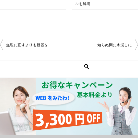
ルを解消
無理に直すよりも新設を
知らぬ間に水浸しに
投
稿
ナ
ビ
ゲ
ー
シ
ョ