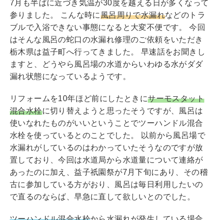
7月も半ばに近づき気温が30度を越える日が多くなって
参りました。 こんな時に
風呂周りで水漏れ
などのトラ
ブルで入浴できない事態になると大変不便です。 今回
はそんな風呂の蛇口の水漏れ修理のご依頼をいただき
栃木県は益子町へ行ってきました。 早速話をお聞きし
ますと、どうやら風呂場の水道からいわゆる水がダダ
漏れ状態になっているようです。
リフォームを10年ほど前にしたときに
サーモスタット
混合水栓
に切り替えようと思ったそうですが、風呂は
使いなれたものがいいということでツーハンドル混合
水栓を使っているとのことでした。 以前から風呂場で
水漏れがしているのはわかっていたそうなのですが放
置しており、今回は水道局から水道量について連絡が
あったのに加え、益子祇園祭が7月下旬にあり、その稽
古に参加している方がおり、風呂は毎日利用したいの
で直るのならば、早急に直して欲しいとのでした。
ツーハンドル混合水栓
から水漏れが発生している場合