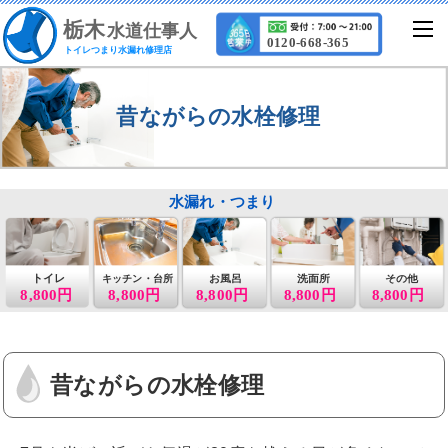
栃
木
水道仕事人
0120-668-365
トイレつまり水漏れ修理店
昔ながらの水栓修理
水漏れ・つまり
トイレ
お風呂
洗面所
その他
キッチン・台所
8,800円
8,800円
8,800円
8,800円
8,800円
昔ながらの水栓修理