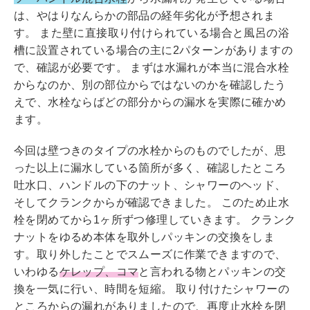
は、やはりなんらかの部品の経年劣化が予想されま
す。 また壁に直接取り付けられている場合と風呂の浴
槽に設置されている場合の主に2パターンがありますの
で、確認が必要です。 まずは水漏れが本当に混合水栓
からなのか、別の部位からではないのかを確認したう
えで、水栓ならばどの部分からの漏水を実際に確かめ
ます。
今回は壁つきのタイプの水栓からのものでしたが、思
った以上に漏水している箇所が多く、確認したところ
吐水口、ハンドルの下のナット、シャワーのヘッド、
そしてクランクからが確認できました。 このため止水
栓を閉めてから1ヶ所ずつ修理していきます。 クランク
ナットをゆるめ本体を取外しパッキンの交換をしま
す。取り外したことでスムーズに作業できますので、
いわゆる
ケレップ、コマ
と言われる物とパッキンの交
換を一気に行い、時間を短縮。 取り付けたシャワーの
ところからの漏れがありましたので、再度止水栓を閉