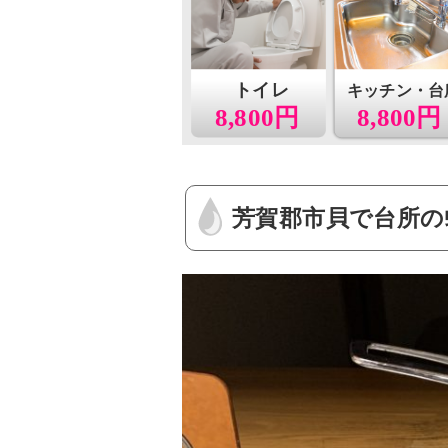
トイレ
キッチン・台
8,800円
8,800円
芳賀郡市貝で台所の