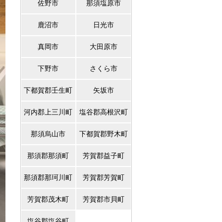
佐野市
那須塩原市
鹿沼市
日光市
真岡市
大田原市
下野市
さくら市
下都賀郡壬生町
矢坂市
河内郡上三川町
塩谷郡高根沢町
那須烏山市
下都賀郡野木町
那須郡那須町
芳賀郡益子町
那須郡那珂川町
芳賀郡芳賀町
芳賀郡茂木町
芳賀郡市貝町
塩谷郡塩谷町