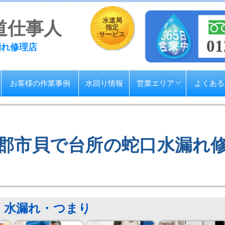
水道局
道仕事人
指定
サービス
01
漏れ修理店
お客様の作業事例
水回り情報
営業エリア
よくある
郡市貝で台所の蛇口水漏れ
水漏れ・つまり