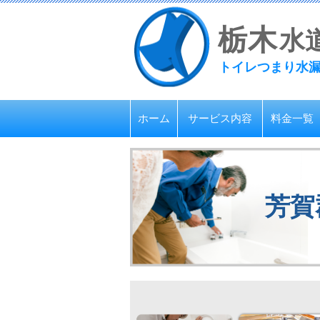
栃
木
水
トイレつまり水
ホーム
サービス内容
料金一覧
芳賀