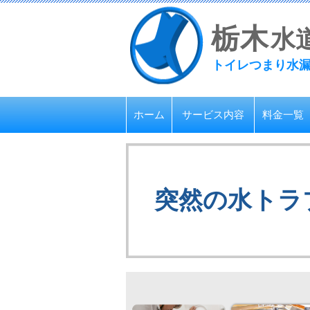
栃
木
水
トイレつまり水
ホーム
サービス内容
料金一覧
突然の水トラ