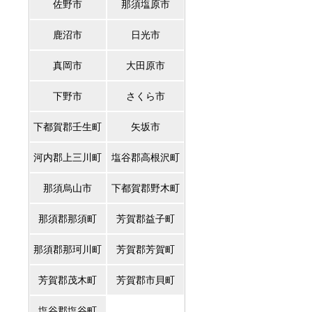
佐野市
那須塩原市
鹿沼市
日光市
真岡市
大田原市
下野市
さくら市
下都賀郡壬生町
矢坂市
河内郡上三川町
塩谷郡高根沢町
那須烏山市
下都賀郡野木町
那須郡那須町
芳賀郡益子町
那須郡那珂川町
芳賀郡芳賀町
芳賀郡茂木町
芳賀郡市貝町
塩谷郡塩谷町