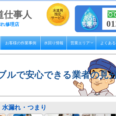
水道局
道仕事人
指定
サービス
01
漏れ修理店
お客様の作業事例
水回り情報
営業エリア
よくある
ブルで安心できる業者の見
水漏れ・つまり