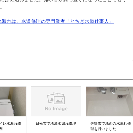
ん。
水漏れは、水道修理の専門業者「とちぎ水道仕事人」
イレ水漏れ修
日光市で洗濯水漏れ修理
佐野市で洗面の水漏れ修
例
理を行いました