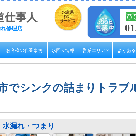
水道局
道仕事人
指定
サービス
01
漏れ修理店
お客様の作業事例
水回り情報
営業エリア
よくある
市でシンクの詰まりトラブ
水漏れ・つまり