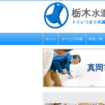
栃
木
水
トイレつまり水
ホーム
サービス内容
料金一覧
真岡