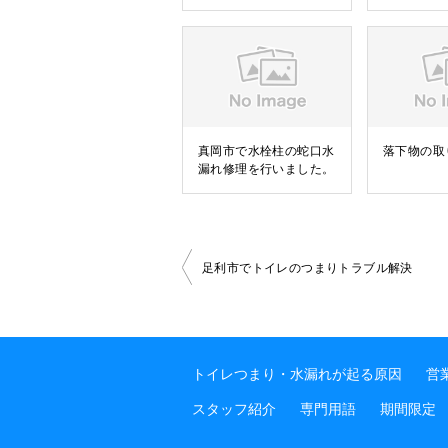
真岡市で水栓柱の蛇口水
落下物の取
漏れ修理を行いました。
足利市でトイレのつまりトラブル解決
投
稿
トイレつまり・水漏れが起る原因
営
ナ
スタッフ紹介
専門用語
期間限定
ビ