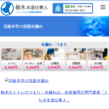
栃
木
水道仕事人
0120-668-365
トイレつまり水漏れ修理店
北栃木市の洗面水漏れ
水漏れ・つまり
トイレ
お風呂
洗面所
その他
キッチン・台所
8,800円
8,800円
8,800円
8,800円
8,800円
栃木のトイレのつまり・水漏れは、水道修理の専門業者「と
ちぎ水道仕事人」