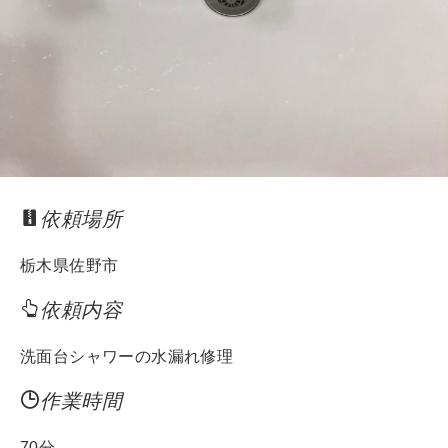
依頼場所
栃木県佐野市
依頼内容
洗面台シャワーの水漏れ修理
作業時間
70分