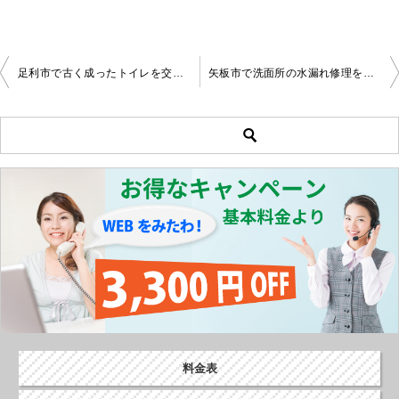
足利市で古く成ったトイレを交換しました。
矢板市で洗面所の水漏れ修理を行いました。
投
稿
ナ
ビ
ゲ
ー
シ
ョ
ン
料金表